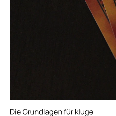
Die Grundlagen für kluge