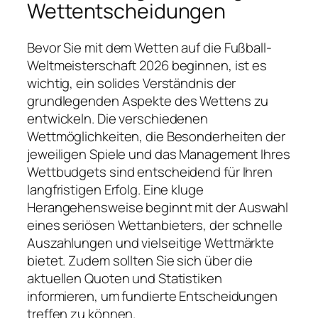
Wettentscheidungen
Bevor Sie mit dem Wetten auf die Fußball-
Weltmeisterschaft 2026 beginnen, ist es
wichtig, ein solides Verständnis der
grundlegenden Aspekte des Wettens zu
entwickeln. Die verschiedenen
Wettmöglichkeiten, die Besonderheiten der
jeweiligen Spiele und das Management Ihres
Wettbudgets sind entscheidend für Ihren
langfristigen Erfolg. Eine kluge
Herangehensweise beginnt mit der Auswahl
eines seriösen Wettanbieters, der schnelle
Auszahlungen und vielseitige Wettmärkte
bietet. Zudem sollten Sie sich über die
aktuellen Quoten und Statistiken
informieren, um fundierte Entscheidungen
treffen zu können.