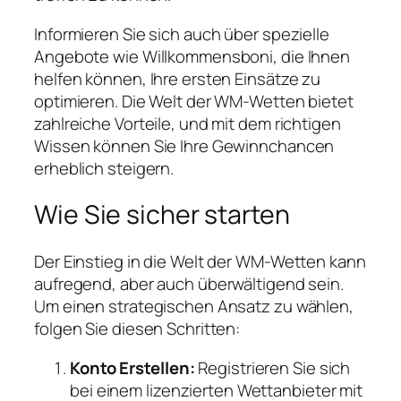
Informieren Sie sich auch über spezielle
Angebote wie Willkommensboni, die Ihnen
helfen können, Ihre ersten Einsätze zu
optimieren. Die Welt der WM-Wetten bietet
zahlreiche Vorteile, und mit dem richtigen
Wissen können Sie Ihre Gewinnchancen
erheblich steigern.
Wie Sie sicher starten
Der Einstieg in die Welt der WM-Wetten kann
aufregend, aber auch überwältigend sein.
Um einen strategischen Ansatz zu wählen,
folgen Sie diesen Schritten:
Konto Erstellen:
Registrieren Sie sich
bei einem lizenzierten Wettanbieter mit