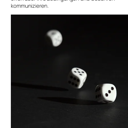
kommunizieren.