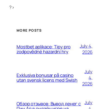
?>
MORE POSTS
July 4,
Mostbet aplikace: Tipy pro
zodpovědné hazardní hry
2026
July
Exklusiva bonusar på casino
4,
utan svensk licens med Swish
2026
July
Обзор отзывов: Вывод денег с
4,
Пин Ап в онлайн игре на