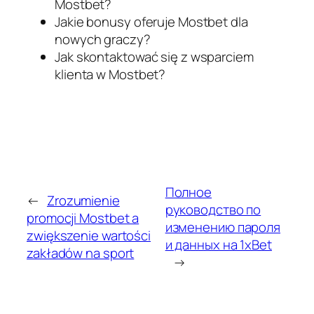
Mostbet?
Jakie bonusy oferuje Mostbet dla
nowych graczy?
Jak skontaktować się z wsparciem
klienta w Mostbet?
Полное
←
Zrozumienie
руководство по
promocji Mostbet a
изменению пароля
zwiększenie wartości
и данных на 1xBet
zakładów na sport
→