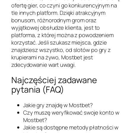
ofertę gier, co czyni go konkurencyjnym na
tle innych platform. Dzięki atrakcyjnym
bonusom, różnorodnym grom oraz
wyjątkowej obsłudze klienta, jest to
platforma, z której można z powodzeniem
korzystać. Jeśli szukasz miejsca, gdzie
znajdziesz wszystko, od slotów po gry z
krupierami na żywo, Mostbet jest
zdecydowanie wart uwagi.
Najczęściej zadawane
pytania (FAQ)
Jakie gry znajdę w Mostbet?
Czy muszę weryfikować swoje konto w
Mostbet?
Jakie są dostępne metody płatności w