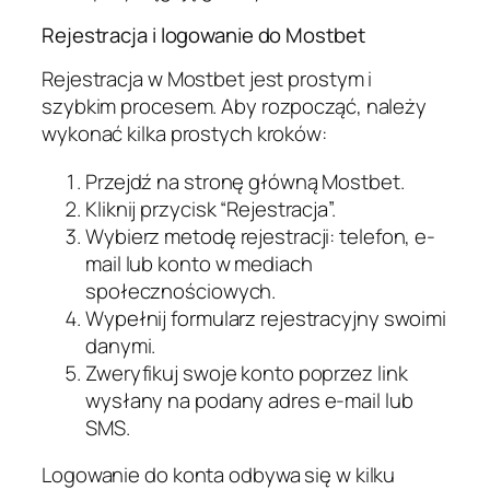
Rejestracja i logowanie do Mostbet
Rejestracja w Mostbet jest prostym i
szybkim procesem. Aby rozpocząć, należy
wykonać kilka prostych kroków:
Przejdź na stronę główną Mostbet.
Kliknij przycisk “Rejestracja”.
Wybierz metodę rejestracji: telefon, e-
mail lub konto w mediach
społecznościowych.
Wypełnij formularz rejestracyjny swoimi
danymi.
Zweryfikuj swoje konto poprzez link
wysłany na podany adres e-mail lub
SMS.
Logowanie do konta odbywa się w kilku