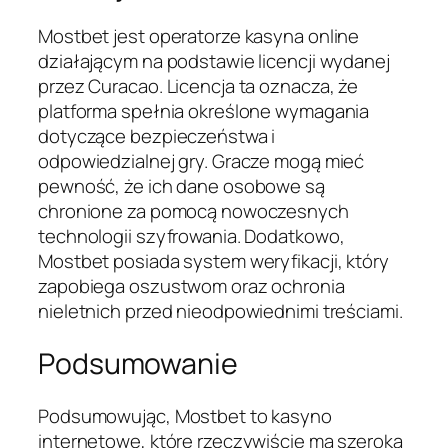
Mostbet jest operatorze kasyna online
działającym na podstawie licencji wydanej
przez Curacao. Licencja ta oznacza, że
platforma spełnia określone wymagania
dotyczące bezpieczeństwa i
odpowiedzialnej gry. Gracze mogą mieć
pewność, że ich dane osobowe są
chronione za pomocą nowoczesnych
technologii szyfrowania. Dodatkowo,
Mostbet posiada system weryfikacji, który
zapobiega oszustwom oraz ochronia
nieletnich przed nieodpowiednimi treściami.
Podsumowanie
Podsumowując, Mostbet to kasyno
internetowe, które rzeczywiście ma szeroką