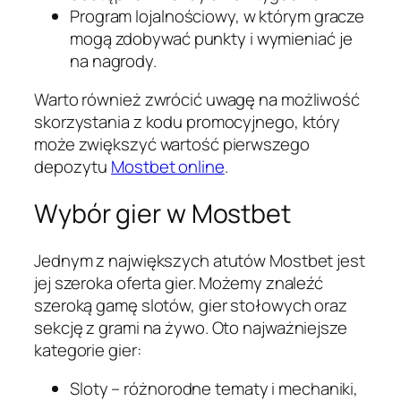
Program lojalnościowy, w którym gracze
mogą zdobywać punkty i wymieniać je
na nagrody.
Warto również zwrócić uwagę na możliwość
skorzystania z kodu promocyjnego, który
może zwiększyć wartość pierwszego
depozytu
Mostbet online
.
Wybór gier w Mostbet
Jednym z największych atutów Mostbet jest
jej szeroka oferta gier. Możemy znaleźć
szeroką gamę slotów, gier stołowych oraz
sekcję z grami na żywo. Oto najważniejsze
kategorie gier:
Sloty – różnorodne tematy i mechaniki,