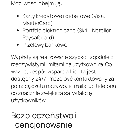
Możliwości obejmują:
Karty kredytowe i debetowe (Visa,
MasterCard)
Portfele elektroniczne (Skrill, Neteller,
Paysafecard)
Przelewy bankowe
Wypłaty są realizowane szybko i zgodnie z
rzeczywistymi limitami na użytkownika. Co
ważne, zespół wsparcia klienta jest
dostępny 24/7 i może być kontaktowany za
pomocą czatu na żywo, e-maila lub telefonu,
co znacznie zwiększa satysfakcję
użytkowników.
Bezpieczeństwo i
licencjonowanie