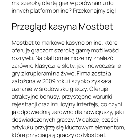
ma szeroką ofertę gier w porównaniu do
innych platform online? Przekonajmy się!
Przegląd kasyna Mostbet
Mostbet to markowe kasyno online, które
oferuje graczom szeroką gamę możliwości
rozrywki. Na platformie możemy znaleźć
zarówno klasyczne sloty, jak i nowoczesne
gry z krupierami na żywo. Firma została
założona w 2009 roku i szybko zyskała
uznanie w środowisku graczy. Oferuje
atrakcyjne bonusy, przystępne warunki
rejestracji oraz intuicyjny interfejs, co czyni
ją odpowiednią zarówno dla nowicjuszy, jak i
doświadczonych graczy. W dalszej części
artykułu przyjrzę się kluczowym elementom,
które przyciągają graczy do Mostbet.