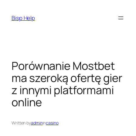
Skip
to
Bisp Help
content
Porównanie Mostbet
ma szeroką ofertę gier
z innymi platformami
online
Written by
admin
in
casino