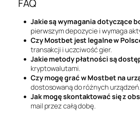
FAQ
Jakie są wymagania dotyczące 
pierwszym depozycie i wymaga akt
Czy Mostbet jest legalne w Polsc
transakcji i uczciwość gier.
Jakie metody płatności są dost
kryptowalutami.
Czy mogę grać w Mostbet na urz
dostosowaną do różnych urządzeń
Jak mogę skontaktować się z obs
mail przez całą dobę.