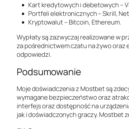
Kart kredytowych i debetowych – V
Portfeli elektronicznych – Skrill, Net
Kryptowalut – Bitcoin, Ethereum.
Wypłaty są zazwyczaj realizowane w prz
za pośrednictwem czatu na żywo oraz e
odpowiedzi.
Podsumowanie
Moje doświadczenia z Mostbet są zdecyd
wymagane bezpieczeństwo oraz atrakcyjn
interfejs oraz dostępność na urządzeni
jak i doświadczonych graczy. Mostbet 