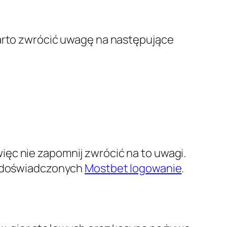
Warto zwrócić uwagę na następujące
ęc nie zapomnij zwrócić na to uwagi.
ch doświadczonych
Mostbet logowanie
.