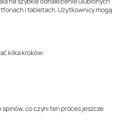
wala na szybkie odnalezienie ulubionych
artfonach i tabletach. Użytkownicy mogą
ać kilka kroków:
 spinów, co czyni ten proces jeszcze