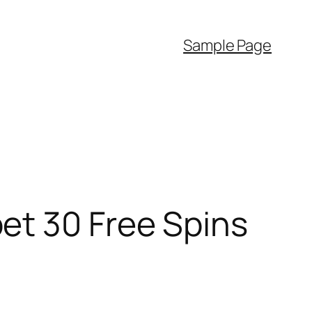
Sample Page
et 30 Free Spins