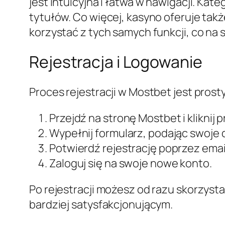
jest intuicyjna i łatwa w nawigacji. Ka
tytułów. Co więcej, kasyno oferuje tak
korzystać z tych samych funkcji, co na
Rejestracja i Logowanie
Proces rejestracji w Mostbet jest prost
Przejdź na stronę Mostbet i kliknij p
Wypełnij formularz, podając swoje
Potwierdź rejestrację poprzez emai
Zaloguj się na swoje nowe konto.
Po rejestracji możesz od razu skorzyst
bardziej satysfakcjonującym.