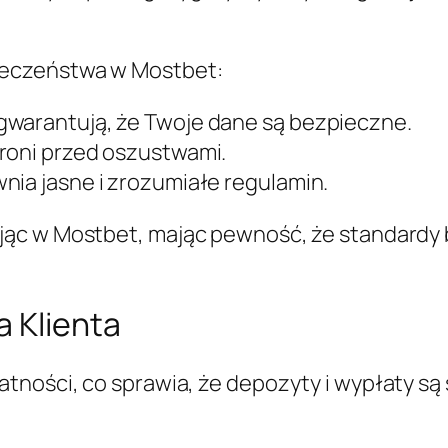
ieczeństwa w Mostbet:
gwarantują, że Twoje dane są bezpieczne.
roni przed oszustwami.
nia jasne i zrozumiałe regulamin.
jąc w Mostbet, mając pewność, że standardy
a Klienta
tności, co sprawia, że depozyty i wypłaty są