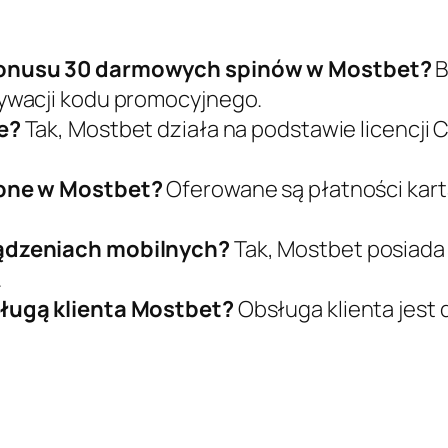
bonusu 30 darmowych spinów w Mostbet?
B
ywacji kodu promocyjnego.
e?
Tak, Mostbet działa na podstawie licencji
ępne w Mostbet?
Oferowane są płatności kart
ądzeniach mobilnych?
Tak, Mostbet posiada 
.
ługą klienta Mostbet?
Obsługa klienta jest 