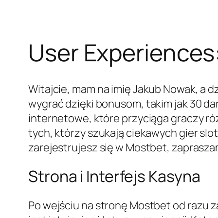
User Experiences
Witajcie, mam na imię Jakub Nowak, a 
wygrać dzięki bonusom, takim jak 30 
internetowe, które przyciąga graczy ró
tych, którzy szukają ciekawych gier s
zarejestrujesz się w Mostbet, zapraszam
Strona i Interfejs Kasyna
Po wejściu na stronę Mostbet od razu 