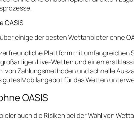
sprozesse.
ne OASIS
 über einige der besten Wettanbieter ohne OAS
zerfreundliche Plattform mit umfangreichen 
 großartigen Live-Wetten und einen erstklas
ahl von Zahlungsmethoden und schnelle Ausz
s gutes Mobilangebot für das Wetten unterwe
 ohne OASIS
 Spieler auch die Risiken bei der Wahl von We