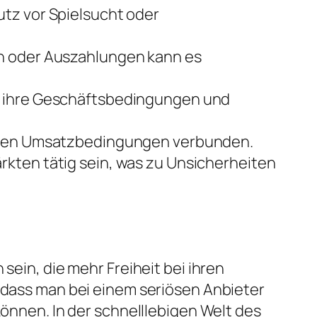
tz vor Spielsucht oder
en oder Auszahlungen kann es
f ihre Geschäftsbedingungen und
 hohen Umsatzbedingungen verbunden.
rkten tätig sein, was zu Unsicherheiten
sein, die mehr Freiheit bei ihren
, dass man bei einem seriösen Anbieter
können. In der schnelllebigen Welt des