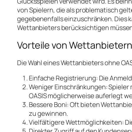
Glücksspielen verwendet wird. Es bein
von Spielern, die als problematisch gel
gegebenenfalls einzuschränken. Dies kan
Wettanbieters berücksichtigen müssen
Vorteile von Wettanbieter
Die Wahl eines Wettanbieters ohne OASI
Einfache Registrierung: Die Anmeldu
Weniger Einschränkungen: Spieler 
OASIS möglicherweise auferlegt w
Bessere Boni: Oft bieten Wettanbi
zu gewinnen.
Vielfältigere Wettmöglichkeiten: D
Direkter Zugriff auf den Kundense