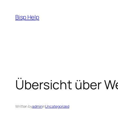
Skip
to
Bisp Help
content
Übersicht über W
Written by
admin
in
Uncategorized