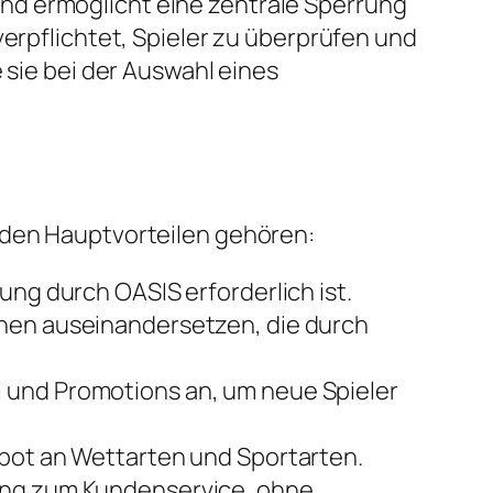
nd ermöglicht eine zentrale Sperrung
verpflichtet, Spieler zu überprüfen und
 sie bei der Auswahl eines
 den Hauptvorteilen gehören:
ung durch OASIS erforderlich ist.
onen auseinandersetzen, die durch
 und Promotions an, um neue Spieler
ebot an Wettarten und Sportarten.
gang zum Kundenservice, ohne