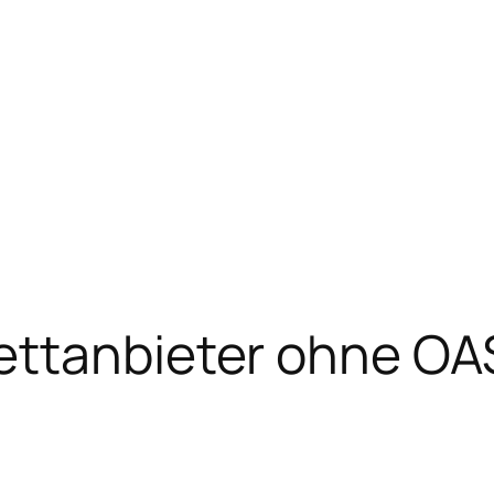
ettanbieter ohne OAS