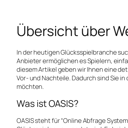
Übersicht über W
In der heutigen Glücksspielbranche su
Anbieter ermöglichen es Spielern, ein
diesem Artikel geben wir Ihnen eine de
Vor- und Nachteile. Dadurch sind Sie in
möchten.
Was ist OASIS?
OASIS steht für “Online Abfrage System”