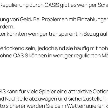
Regulierung durch OASIS gibt es weniger Schu
rung von Geld: Bei Problemen mit Einzahlung
rdern.
ter könnten weniger transparent in Bezug au
erlockend sein, jedoch sind sie häufig mit
ohne OASIS können in weniger regulierten Mä
kann für viele Spieler eine attraktive Option 
- und Nachteile abzuwägen und sicherzustellen
desto sicherer werden Sie beim Wetten agieren 