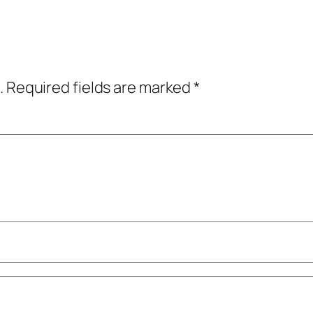
.
Required fields are marked
*