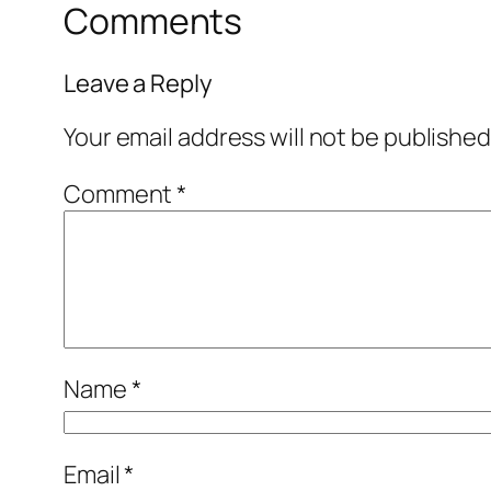
Comments
Leave a Reply
Your email address will not be published
Comment
*
Name
*
Email
*