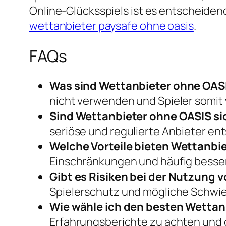
Online-Glücksspiels ist es entscheidend
wettanbieter paysafe ohne oasis
.
FAQs
Was sind Wettanbieter ohne OAS
nicht verwenden und Spieler somit
Sind Wettanbieter ohne OASIS si
seriöse und regulierte Anbieter en
Welche Vorteile bieten Wettanbi
Einschränkungen und häufig besser
Gibt es Risiken bei der Nutzung
Spielerschutz und mögliche Schwie
Wie wähle ich den besten Wettan
Erfahrungsberichte zu achten und di