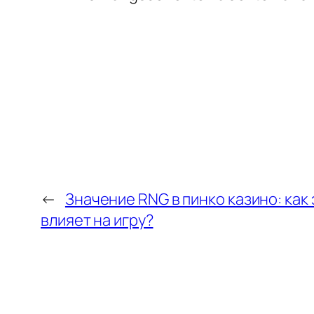
←
Значение RNG в пинко казино: как 
влияет на игру?